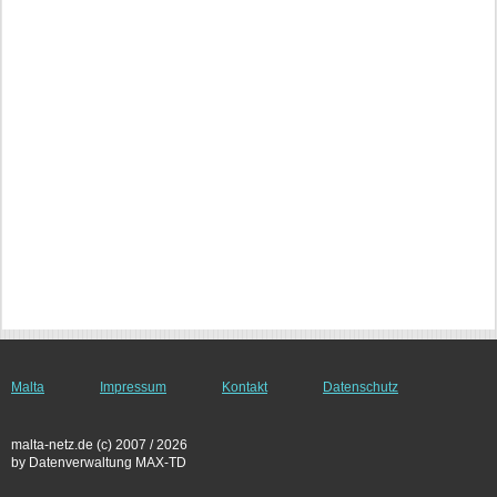
Malta
Impressum
Kontakt
Datenschutz
malta-netz.de (c) 2007 / 2026
by Datenverwaltung MAX-TD