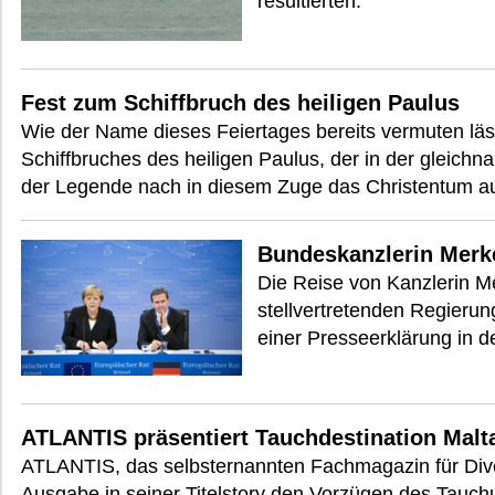
resultierten.
Fest zum Schiffbruch des heiligen Paulus
Wie der Name dieses Feiertages bereits vermuten läss
Schiffbruches des heiligen Paulus, der in der gleich
der Legende nach in diesem Zuge das Christentum auf
Bundeskanzlerin Merke
Die Reise von Kanzlerin 
stellvertretenden Regieru
einer Presseerklärung in d
ATLANTIS präsentiert Tauchdestination Malt
ATLANTIS, das selbsternannten Fachmagazin für Dives
Ausgabe in seiner Titelstory den Vorzügen des Tauchu