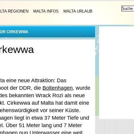
LTA REGIONEN
MALTA INFOS
MALTA URLAUB
OR CIRKEWWA
irkewwa
a eine neue Attraktion: Das
oot der DDR, die
Boltenhagen
, wurde
des bekannten Wrack Rozi als neue
kt. Cirkewwa auf Malta hat damit eine
ehenswürdigkeit vor seiner Küste.
agen liegt in etwa 37 Meter Tiefe und
el. Über 51 Meter lang und 7 Meter
tenhagen nun Unterwasser eine weit