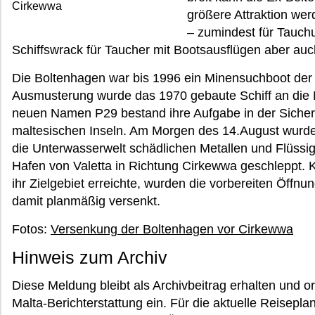
Cirkewwa
größere Attraktion wer
– zumindest für Tauchu
Schiffswrack für Taucher mit Bootsausflügen aber auc
Die Boltenhagen war bis 1996 ein Minensuchboot de
Ausmusterung wurde das 1970 gebaute Schiff an die 
neuen Namen P29 bestand ihre Aufgabe in der Siche
maltesischen Inseln. Am Morgen des 14.August wurde 
die Unterwasserwelt schädlichen Metallen und Flüssi
Hafen von Valetta in Richtung Cirkewwa geschleppt.
ihr Zielgebiet erreichte, wurden die vorbereiten Öffn
damit planmäßig versenkt.
Fotos:
Versenkung der Boltenhagen vor Cirkewwa
Hinweis zum Archiv
Diese Meldung bleibt als Archivbeitrag erhalten und o
Malta-Berichterstattung ein. Für die aktuelle Reisepl