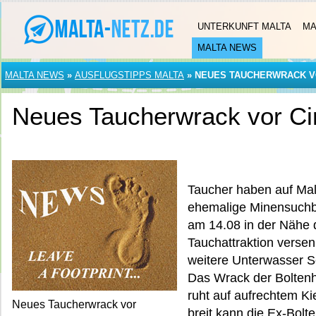
UNTERKUNFT MALTA
MA
MALTA NEWS
MALTA NEWS
»
AUSFLUGSTIPPS MALTA
»
NEUES TAUCHERWRACK V
Neues Taucherwrack vor C
Taucher haben auf Malt
ehemalige Minensuchb
am 14.08 in der Nähe 
Tauchattraktion versen
weitere Unterwasser S
Das Wrack der Boltenh
ruht auf aufrechtem Ki
Neues Taucherwrack vor
breit kann die Ex-Bol