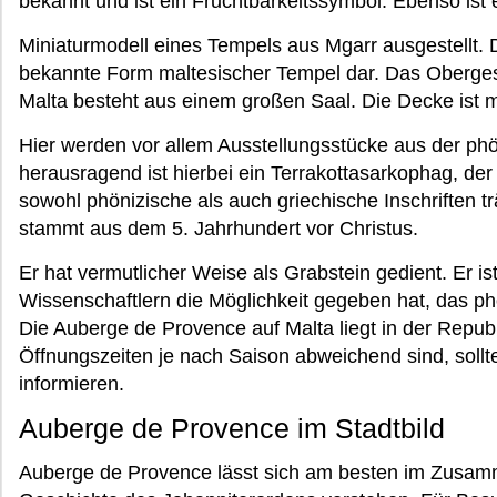
bekannt und ist ein Fruchtbarkeitssymbol. Ebenso ist 
Miniaturmodell eines Tempels aus Mgarr ausgestellt. D
bekannte Form maltesischer Tempel dar. Das Oberge
Malta besteht aus einem großen Saal. Die Decke ist mi
Hier werden vor allem Ausstellungsstücke aus der phö
herausragend ist hierbei ein Terrakottasarkophag, de
sowohl phönizische als auch griechische Inschriften tr
stammt aus dem 5. Jahrhundert vor Christus.
Er hat vermutlicher Weise als Grabstein gedient. Er i
Wissenschaftlern die Möglichkeit gegeben hat, das ph
Die Auberge de Provence auf Malta liegt in der Republi
Öffnungszeiten je nach Saison abweichend sind, sollt
informieren.
Auberge de Provence im Stadtbild
Auberge de Provence lässt sich am besten im Zusamm