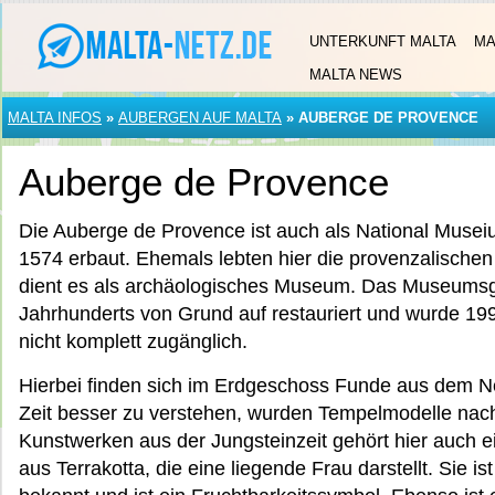
UNTERKUNFT MALTA
MA
MALTA NEWS
MALTA INFOS
»
AUBERGEN AUF MALTA
»
AUBERGE DE PROVENCE
Auberge de Provence
Die Auberge de Provence ist auch als National Musei
1574 erbaut. Ehemals lebten hier die provenzalischen 
dient es als archäologisches Museum. Das Museumsg
Jahrhunderts von Grund auf restauriert und wurde 199
nicht komplett zugänglich.
Hierbei finden sich im Erdgeschoss Funde aus dem Ne
Zeit besser zu verstehen, wurden Tempelmodelle nac
Kunstwerken aus der Jungsteinzeit gehört hier auch 
aus Terrakotta, die eine liegende Frau darstellt. Sie i