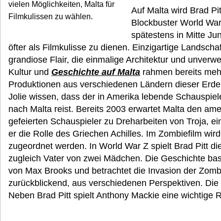
vielen Möglichkeiten, Malta für
Auf Malta wird Brad P
Filmkulissen zu wählen.
Blockbuster World War 
spätestens in Mitte Jun
öfter als Filmkulisse zu dienen. Einzigartige Landsch
grandiose Flair, die einmalige Architektur und unverw
Kultur und
Geschichte auf Malta
rahmen bereits meh
Produktionen aus verschiedenen Ländern dieser Erde.
Jolie wissen, dass der in Amerika lebende Schauspiel
nach Malta reist. Bereits 2003 erwartet Malta den am
gefeierten Schauspieler zu Dreharbeiten von Troja, ei
er die Rolle des Griechen Achilles. Im Zombiefilm wir
zugeordnet werden. In World War Z spielt Brad Pitt die
zugleich Vater von zwei Mädchen. Die Geschichte ba
von Max Brooks und betrachtet die Invasion der Zomb
zurückblickend, aus verschiedenen Perspektiven. Die
Neben Brad Pitt spielt Anthony Mackie eine wichtige R