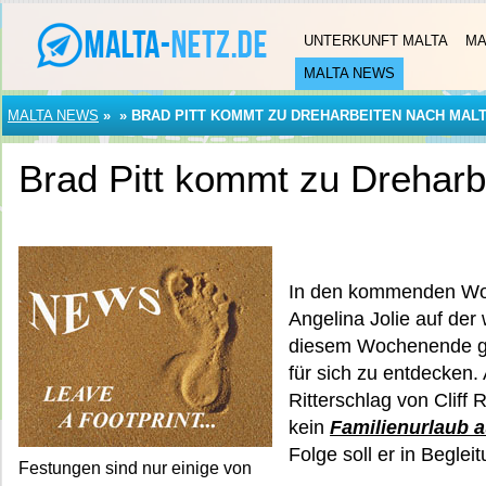
UNTERKUNFT MALTA
MA
MALTA NEWS
MALTA NEWS
»
»
BRAD PITT KOMMT ZU DREHARBEITEN NACH MAL
Brad Pitt kommt zu Dreharb
In den kommenden Woc
Angelina Jolie auf der
diesem Wochenende gab
für sich zu entdecken.
Ritterschlag von Cliff 
kein
Familienurlaub a
Folge soll er in Beglei
Festungen sind nur einige von