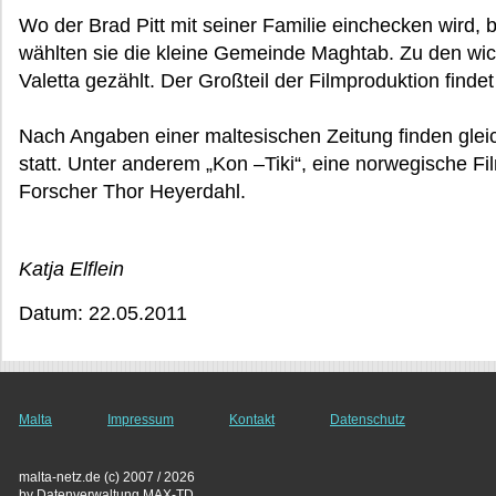
Wo der Brad Pitt mit seiner Familie einchecken wird, 
wählten sie die kleine Gemeinde Maghtab. Zu den wich
Valetta gezählt. Der Großteil der Filmproduktion findet
Nach Angaben einer maltesischen Zeitung finden gleic
statt. Unter anderem „Kon –Tiki“, eine norwegische F
Forscher Thor Heyerdahl.
Katja Elflein
Datum: 22.05.2011
Malta
Impressum
Kontakt
Datenschutz
malta-netz.de (c) 2007 / 2026
by Datenverwaltung MAX-TD