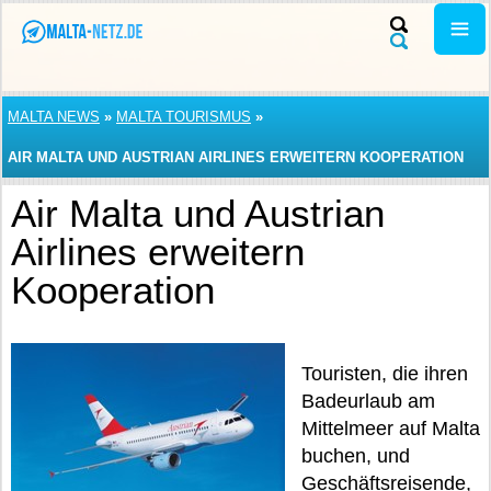
MALTA NEWS
»
MALTA TOURISMUS
»
AIR MALTA UND AUSTRIAN AIRLINES ERWEITERN KOOPERATION
Air Malta und Austrian
Airlines erweitern
Kooperation
Touristen, die ihren
Badeurlaub am
Mittelmeer auf Malta
buchen, und
Geschäftsreisende,