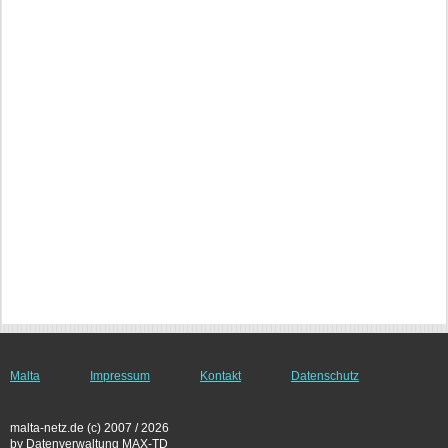
Malta
Impressum
Kontakt
Datenschutz
malta-netz.de (c) 2007 / 2026
by Datenverwaltung MAX-TD