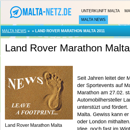
UNTERKUNFT MALTA
MA
MALTA NEWS
MALTA NEWS
»
»
LAND ROVER MARATHON MALTA 2011
Land Rover Marathon Malta
Seit Jahren leitet der 
der Sportevents auf Ma
Marathon am 27.02. stat
Automobilhersteller La
unterstüzt und fördert
Malta. Gewiss kann er 
oder London mithalten
Land Rover Marathon Malta
Idee, noch fast im Win