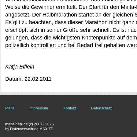
Weise die Gewinner ermittelt. Der Start für den Malt
angesetzt. Der Halbmarathon startet an der gleichen St
Es gilt zu beachten, dass dieser Marathon nicht ganz a
erschöpft sich in seiner Größe sehr schnell. Es ist n
gelungen, dass die wichtigsten Knotenpunkte auf de
polizeilich kontrolliert und bei Bedarf frei gehalten wer
Katja Elflein
Datum: 22.02.2011
Malta
Impressum
Kontakt
Datenschutz
malta-netz.de (c) 2007 / 2026
by Datenverwaltung MAX-TD