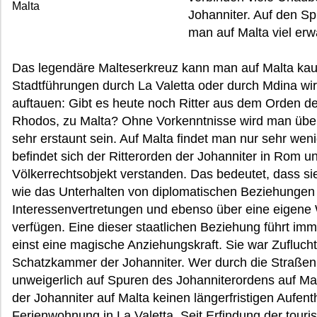
Malta
Johanniter. Auf den Sp
man auf Malta viel erw
Das legendäre Malteserkreuz kann man auf Malta ka
Stadtführungen durch La Valetta oder durch Mdina wi
auftauen: Gibt es heute noch Ritter aus dem Orden de
Rhodos, zu Malta? Ohne Vorkenntnisse wird man über 
sehr erstaunt sein. Auf Malta findet man nur sehr we
befindet sich der Ritterorden der Johanniter in Rom u
Völkerrechtsobjekt verstanden. Das bedeutet, dass si
wie das Unterhalten von diplomatischen Beziehungen
Interessenvertretungen und ebenso über eine eigene
verfügen. Eine dieser staatlichen Beziehung führt im
einst eine magische Anziehungskraft. Sie war Zufluch
Schatzkammer der Johanniter. Wer durch die Straßen
unweigerlich auf Spuren des Johanniterordens auf Ma
der Johanniter auf Malta keinen längerfristigen Aufent
Ferienwohnung in La Valetta
. Seit Erfindung der touri