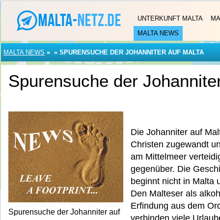
UNTERKUNFT MALTA
MA
MALTA NEWS
MALTA NEWS
»
»
SPURENSUCHE DER JOHANNITER AUF MALTA
Spurensuche der Johanniter
Die Johanniter auf Malt
Christen zugewandt un
am Mittelmeer verteid
gegenüber. Die Geschi
beginnt nicht in Malta 
Den Malteser als alkoh
Erfindung aus dem Ord
Spurensuche der Johanniter auf
verbinden viele Urlaub