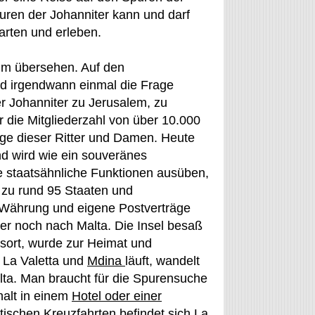
uren der Johanniter kann und darf
arten und erleben.
um übersehen. Auf den
rd irgendwann einmal die Frage
r Johanniter zu Jerusalem, zu
die Mitgliederzahl von über 10.000
nige dieser Ritter und Damen. Heute
nd wird wie ein souveränes
e staatsähnliche Funktionen ausüben,
 zu rund 95 Staaten und
 Währung und eigene Postverträge
mer noch nach Malta. Die Insel besaß
tsort, wurde zur Heimat und
 La Valetta und
Mdina
läuft, wandelt
lta. Man braucht für die Spurensuche
halt in einem
Hotel oder einer
stischen Kreuzfahrten befindet sich La