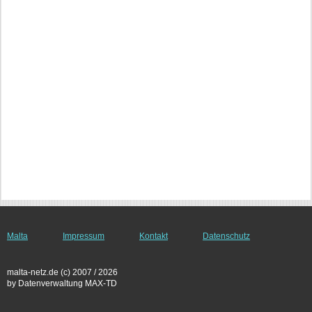
Malta
Impressum
Kontakt
Datenschutz
malta-netz.de (c) 2007 / 2026
by Datenverwaltung MAX-TD